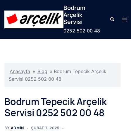
İçeriğe
Bodrum
atla
Arçelik
Search
Tog
Servisi
men
0252 502 00 48
Anasayfa
»
Blog
»
Bodrum Tepecik Arçelik
Servisi 0252 502 00 48
Bodrum Tepecik Arçelik
Servisi 0252 502 00 48
BY
ADMIN
ŞUBAT 7, 2025