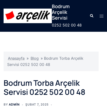
İçeriğe
Bodrum
atla
Arçelik
Search
Tog
Servisi
men
0252 502 00 48
Anasayfa
»
Blog
»
Bodrum Torba Arçelik
Servisi 0252 502 00 48
Bodrum Torba Arçelik
Servisi 0252 502 00 48
BY
ADMIN
ŞUBAT 7, 2025