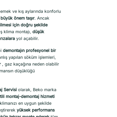
lemek ve kış aylarında konforlu
ı büyük önem taşır
. Ancak
ilmesi için doğru şekilde
ış klima montajı,
düşük
rızalara
yol açabilir.
bi
demontajın profesyonel bir
nlış yapılan söküm işlemleri,
r
, gaz kaçağına neden olabilir
rmansın düşüklüğü
 Servisi
olarak, Beko marka
ntili montaj-demontaj hizmeti
klimanızı en uygun şekilde
eştirerek
yüksek performans
öküp tekrar monte ederek
tüm