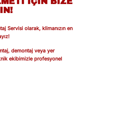
METI İÇIN BIZE
IN!
 Servisi olarak, klimanızın en
ayız!
taj, demontaj veya yer
nik ekibimizle profesyonel