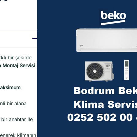
klı bir şekilde
 Montaj Servisi
aksimum
li bir alana
bir anahtar ile
lenerek klimanın