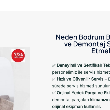
Neden Bodrum B
ve Demontaj Se
Etmel
✅
Deneyimli ve Sertifikalı Tek
personelimiz ile servis hizme
✅
Hızlı ve Güvenilir Servis
– B
sürede servis hizmeti sunulur
✅
Orijinal Yedek Parça ve Ek
demontaj parçaları
klimanızın
orijinal ekipman kullanılır.