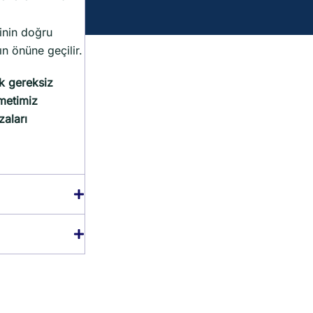
inin doğru
ın önüne geçilir.
ek gereksiz
metimiz
zaları