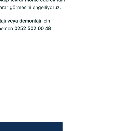
zarar görmesini engelliyoruz.
ajı veya demontajı
için
z hemen
0252 502 00 48
.