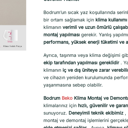
Bodrum’un sıcak yaz koşullarında serin
bir ortam sağlamak için
klima kullanım
klimanın
verimli ve uzun ömürlü çalışab
montaj yapılması
gerekir. Yanlış yapılm
performans, yüksek enerji tüketimi ve a
Ayrıca, taşınma veya klima değişimi gi
ekip tarafından yapılması gereklidir
. Ya
klimanın
iç ve dış üniteye zarar verebili
ve cihazın yeniden kurulumunda perfo
yaşanmasına sebep olabilir.
Bodrum
Beko
Klima Montaj ve Demontaj
klimalarınız için
hızlı, güvenilir ve gara
sunuyoruz.
Deneyimli teknik ekibimiz
, 
montaj ve demontaj işlemlerini gerçekl
elde etmenizi sağlar
. Ayrıca,
klimayı s