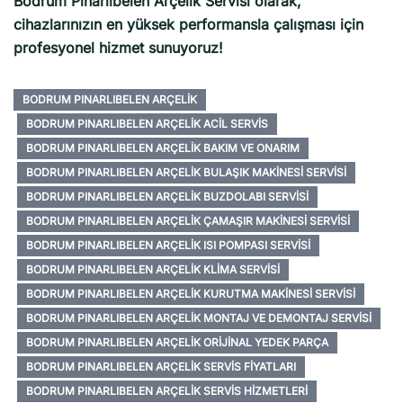
Bodrum Pınarlıbelen Arçelik Servisi olarak,
cihazlarınızın en yüksek performansla çalışması için
profesyonel hizmet sunuyoruz!
BODRUM PINARLIBELEN ARÇELIK
BODRUM PINARLIBELEN ARÇELIK ACIL SERVIS
BODRUM PINARLIBELEN ARÇELIK BAKIM VE ONARIM
BODRUM PINARLIBELEN ARÇELIK BULAŞIK MAKINESI SERVISI
BODRUM PINARLIBELEN ARÇELIK BUZDOLABI SERVISI
BODRUM PINARLIBELEN ARÇELIK ÇAMAŞIR MAKINESI SERVISI
BODRUM PINARLIBELEN ARÇELIK ISI POMPASI SERVISI
BODRUM PINARLIBELEN ARÇELIK KLIMA SERVISI
BODRUM PINARLIBELEN ARÇELIK KURUTMA MAKINESI SERVISI
BODRUM PINARLIBELEN ARÇELIK MONTAJ VE DEMONTAJ SERVISI
BODRUM PINARLIBELEN ARÇELIK ORIJINAL YEDEK PARÇA
BODRUM PINARLIBELEN ARÇELIK SERVIS FIYATLARI
BODRUM PINARLIBELEN ARÇELIK SERVIS HIZMETLERI