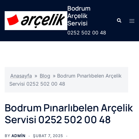
İçeriğe
Bodrum
atla
Arçelik
Search
Tog
Servisi
men
0252 502 00 48
Anasayfa
»
Blog
»
Bodrum Pınarlıbelen Arçelik
Servisi 0252 502 00 48
Bodrum Pınarlıbelen Arçelik
Servisi 0252 502 00 48
BY
ADMIN
ŞUBAT 7, 2025