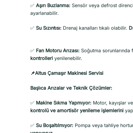
✅
Aşırı Buzlanma:
Sensör veya defrost direnci 
ayarlanabilir.
✅
Su Sızıntısı:
Drenaj kanalları tıkalı olabilir.
D
✅
Fan Motoru Arızası:
Soğutma sorunlarında f
kontrolleri
yenilenebilir.
📌Altus Çamaşır Makinesi Servisi
Başlıca Arızalar ve Teknik Çözümler:
✅
Makine Sıkma Yapmıyor:
Motor, kayışlar ve
kontrolü ve amortisör yenileme işlemlerini
yap
✅
Su Boşaltılmıyor:
Pompa veya tahliye hortumu
yapıyoruz
.