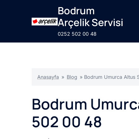
İçeriğe
Bodrum
atla
Arçelik Servisi
0252 502 00 48
Anasayfa
»
Blog
»
Bodrum Umurca Altus S
Bodrum Umurca 
502 00 48