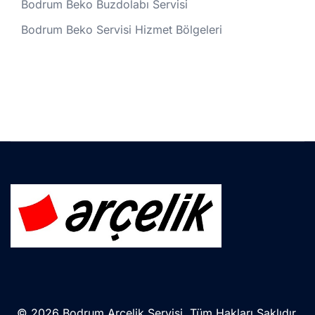
Bodrum Beko Buzdolabı Servisi
Bodrum Beko Servisi Hizmet Bölgeleri
© 2026 Bodrum Arçelik Servisi. Tüm Hakları Saklıdır.