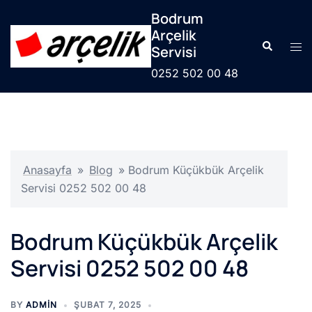
İçeriğe
Bodrum
atla
Arçelik
Search
Tog
Servisi
men
0252 502 00 48
Anasayfa
»
Blog
»
Bodrum Küçükbük Arçelik
Servisi 0252 502 00 48
Bodrum Küçükbük Arçelik
Servisi 0252 502 00 48
BY
ADMIN
ŞUBAT 7, 2025