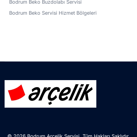
Bodrum Beko Buzdolabı Servisi
Bodrum Beko Servisi Hizmet Bölgeleri
© 2026 Bodrum Arçelik Servisi. Tüm Hakları Saklıdır.