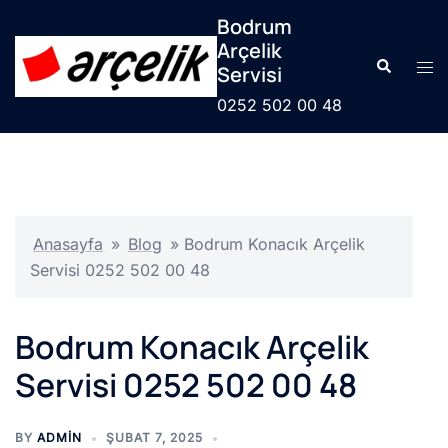
İçeriğe
Bodrum
atla
Arçelik
Search
Tog
Servisi
men
0252 502 00 48
Anasayfa
»
Blog
»
Bodrum Konacık Arçelik
Servisi 0252 502 00 48
Bodrum Konacık Arçelik
Servisi 0252 502 00 48
BY
ADMIN
ŞUBAT 7, 2025