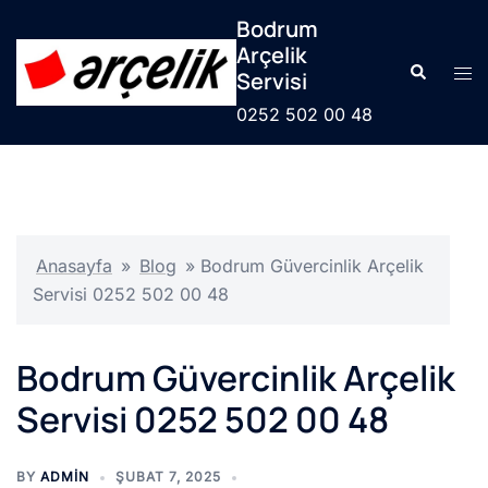
İçeriğe
Bodrum
atla
Arçelik
Search
Tog
Servisi
men
0252 502 00 48
Anasayfa
»
Blog
»
Bodrum Güvercinlik Arçelik
Servisi 0252 502 00 48
Bodrum Güvercinlik Arçelik
Servisi 0252 502 00 48
BY
ADMIN
ŞUBAT 7, 2025